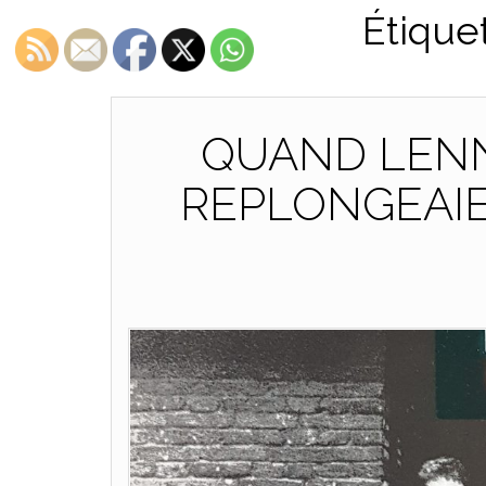
Étique
QUAND LEN
REPLONGEAI