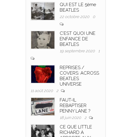
QUI EST LE 5ème
BEATLES
22 octobre 2020
0
C’EST QUOI UNE
ENFANCE DE
BEATLES
19 septembre 2020
1
REPRISES /
COVERS: ACROSS
BEATLES
UNIVERSE
11 août 2020
2
FAUT-IL
REBAPTISER
PENNY LANE ?
18 juin 2020
2
CE QUE LITTLE
RICHARD A