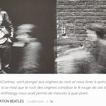
Cartney, vont plonger aux origines du rock et nous livrer à quin
 si ce n’est que le rock des origines constitue le fil rouge de ces b
 Anthology nous avait permis de mesurer à quel point…
ATION BEATLES
7 juillet 2021
2