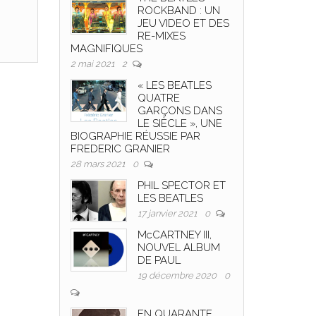
ROCKBAND : UN
JEU VIDEO ET DES
RE-MIXES
MAGNIFIQUES
2 mai 2021
2
« LES BEATLES
QUATRE
GARÇONS DANS
LE SIÈCLE », UNE
BIOGRAPHIE RÉUSSIE PAR
FREDERIC GRANIER
28 mars 2021
0
PHIL SPECTOR ET
LES BEATLES
17 janvier 2021
0
McCARTNEY III,
NOUVEL ALBUM
DE PAUL
19 décembre 2020
0
EN QUARANTE