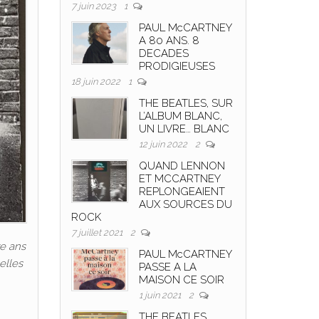
7 juin 2023
1
PAUL McCARTNEY
A 80 ANS. 8
DECADES
PRODIGIEUSES
18 juin 2022
1
THE BEATLES, SUR
L’ALBUM BLANC,
UN LIVRE… BLANC
12 juin 2022
2
QUAND LENNON
ET MCCARTNEY
REPLONGEAIENT
AUX SOURCES DU
ROCK
7 juillet 2021
2
ze ans
PAUL McCARTNEY
elles
PASSE A LA
MAISON CE SOIR
1 juin 2021
2
THE BEATLES