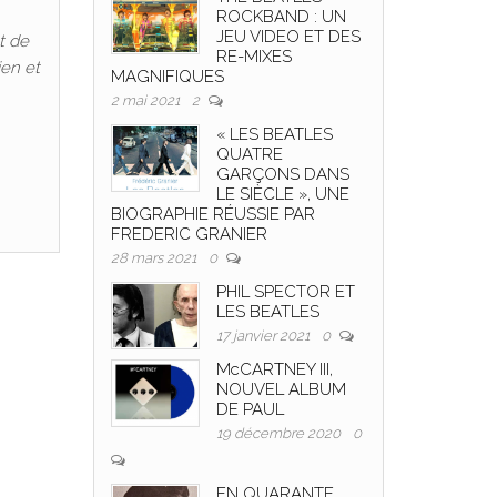
ROCKBAND : UN
JEU VIDEO ET DES
t de
RE-MIXES
ien et
MAGNIFIQUES
2 mai 2021
2
« LES BEATLES
QUATRE
GARÇONS DANS
LE SIÈCLE », UNE
BIOGRAPHIE RÉUSSIE PAR
FREDERIC GRANIER
28 mars 2021
0
PHIL SPECTOR ET
LES BEATLES
17 janvier 2021
0
McCARTNEY III,
NOUVEL ALBUM
DE PAUL
19 décembre 2020
0
EN QUARANTE