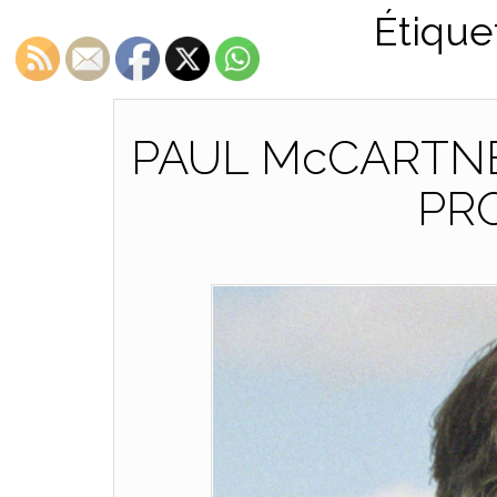
Étique
PAUL McCARTNE
PR