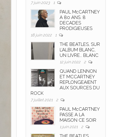
7 juin 2023
1
PAUL McCARTNEY
A 80 ANS. 8
DECADES
PRODIGIEUSES
18 juin 2022
1
THE BEATLES, SUR
L’ALBUM BLANC,
UN LIVRE… BLANC
12 juin 2022
2
QUAND LENNON
ET MCCARTNEY
REPLONGEAIENT
AUX SOURCES DU
ROCK
7 juillet 2021
2
PAUL McCARTNEY
PASSE A LA
MAISON CE SOIR
1 juin 2021
2
THE BEATLES