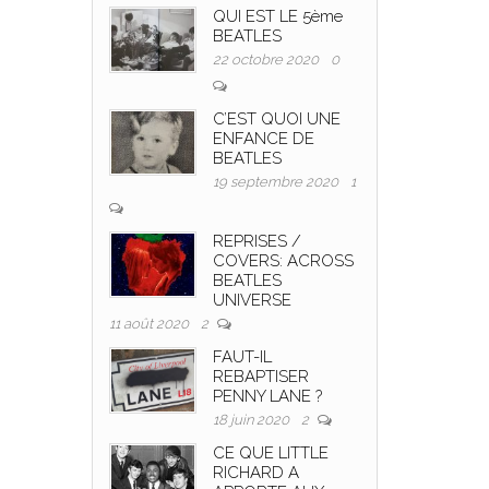
QUI EST LE 5ème
BEATLES
22 octobre 2020
0
C’EST QUOI UNE
ENFANCE DE
BEATLES
19 septembre 2020
1
REPRISES /
COVERS: ACROSS
BEATLES
UNIVERSE
11 août 2020
2
FAUT-IL
REBAPTISER
PENNY LANE ?
18 juin 2020
2
CE QUE LITTLE
RICHARD A