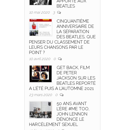
APPORTE AUX
BEATLES
10 mai 2020
3
CINQUANTIÈME
ANNIVERSAIRE DE
LA SÉPARATION
DES BEATLES, QUE
PENSER DU CLASSEMENT DE
LEURS CHANSONS PAR LE
POINT ?
10 avril 2020
0
GET BACK, FILM
DE PETER
JACKSON SUR LES
BEATLES REPORTÉ
A L’ÉTÉ PUIS A L’AUTOMNE 2021
23 mars 2020
0
50 ANS AVANT
L’ÈRE #ME TOO,
JOHN LENNON
DÉNONCE LE
HARCÈLEMENT SEXUEL