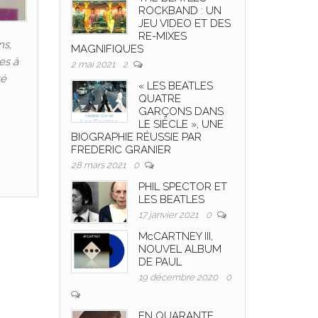
ROCKBAND : UN
JEU VIDEO ET DES
RE-MIXES
ns,
MAGNIFIQUES
es à
2 mai 2021
2
té
« LES BEATLES
QUATRE
GARÇONS DANS
LE SIÈCLE », UNE
BIOGRAPHIE RÉUSSIE PAR
FREDERIC GRANIER
28 mars 2021
0
PHIL SPECTOR ET
LES BEATLES
17 janvier 2021
0
McCARTNEY III,
NOUVEL ALBUM
DE PAUL
19 décembre 2020
0
EN QUARANTE