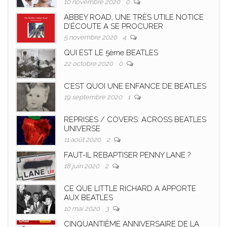
10 novembre 2020
0
ABBEY ROAD, UNE TRÈS UTILE NOTICE
D’ÉCOUTE A SE PROCURER
5 novembre 2020
4
QUI EST LE 5ème BEATLES
22 octobre 2020
0
C’EST QUOI UNE ENFANCE DE BEATLES
19 septembre 2020
1
REPRISES / COVERS: ACROSS BEATLES
UNIVERSE
11 août 2020
2
FAUT-IL REBAPTISER PENNY LANE ?
18 juin 2020
2
CE QUE LITTLE RICHARD A APPORTE
AUX BEATLES
10 mai 2020
3
CINQUANTIÈME ANNIVERSAIRE DE LA