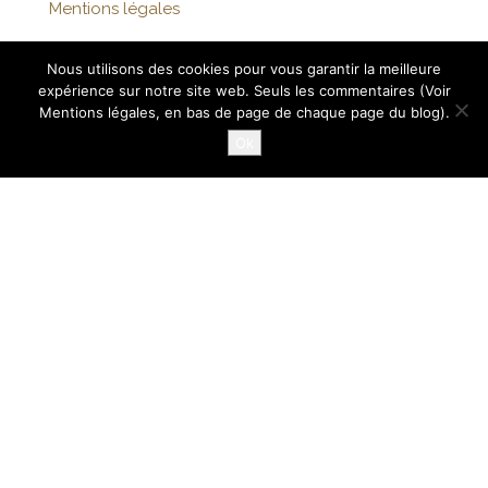
Mentions légales
Nous utilisons des cookies pour vous garantir la meilleure
expérience sur notre site web. Seuls les commentaires (Voir
Fièrement propulsé par
WordPress
|
Thème :
Head
Mentions légales, en bas de page de chaque page du blog).
Blog
Ok