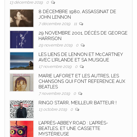
13 décembre 2019
0
8 DÉCEMBRE 1980, ASSASSINAT DE
JOHN LENNON
7 décembre 2019
11
29 NOVEMBRE 2001, DÉCÈS DE GEORGE
HARRISON
29 novembre 2019
0
LES LIENS DE LENNON ET McCARTNEY
AVEC L’IRLANDE ET SA MUSIQUE
17 novembre 2019
0
MARIE LAFORET ET LES AUTRES, LES
CHANSONS QUI FONT REFERENCE AUX
BEATLES
7 novembre 2019
0
RINGO STARR, MEILLEUR BATTEUR !
13 octobre 2019
0
L’APRÈS-ABBEY ROAD : L’APRÈS-
BEATLES, ET UNE CASSETTE
MYSTÉRIEUSE