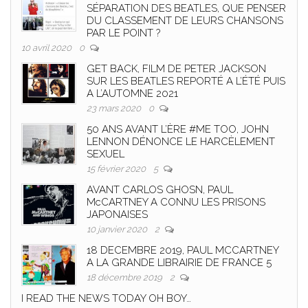
SÉPARATION DES BEATLES, QUE PENSER
DU CLASSEMENT DE LEURS CHANSONS
PAR LE POINT ?
10 avril 2020
0
GET BACK, FILM DE PETER JACKSON
SUR LES BEATLES REPORTÉ A L’ÉTÉ PUIS
A L’AUTOMNE 2021
23 mars 2020
0
50 ANS AVANT L’ÈRE #ME TOO, JOHN
LENNON DÉNONCE LE HARCÈLEMENT
SEXUEL
15 février 2020
5
AVANT CARLOS GHOSN, PAUL
McCARTNEY A CONNU LES PRISONS
JAPONAISES
10 janvier 2020
2
18 DECEMBRE 2019, PAUL MCCARTNEY
A LA GRANDE LIBRAIRIE DE FRANCE 5
18 décembre 2019
2
I READ THE NEWS TODAY OH BOY…