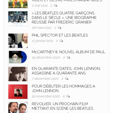
VIDEO ET DES RE-MIXES MAGNIFIQUES
2 mai 2021
2
« LES BEATLES QUATRE GARÇONS
DANS LE SIÈCLE », UNE BIOGRAPHIE
RÉUSSIE PAR FREDERIC GRANIER
28 mars 2021
0
PHIL SPECTOR ET LES BEATLES
17 janvier 2021
0
McCARTNEY III, NOUVEL ALBUM DE PAUL
19 décembre 2020
0
EN QUARANTE DATES, JOHN LENNON,
ASSASSINE A QUARANTE ANS
7 décembre 2020
2
POUR DÉBUTER LES HOMMAGES A
JOHN LENNON
19 novembre 2020
0
REVOLVER, UN PROCHAIN FILM
METTANT EN SCÈNE LES BEATLES