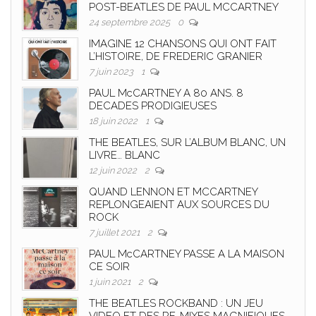
POST-BEATLES DE PAUL MCCARTNEY
24 septembre 2025
0
IMAGINE 12 CHANSONS QUI ONT FAIT
L’HISTOIRE, DE FREDERIC GRANIER
7 juin 2023
1
PAUL McCARTNEY A 80 ANS. 8
DECADES PRODIGIEUSES
18 juin 2022
1
THE BEATLES, SUR L’ALBUM BLANC, UN
LIVRE… BLANC
12 juin 2022
2
QUAND LENNON ET MCCARTNEY
REPLONGEAIENT AUX SOURCES DU
ROCK
7 juillet 2021
2
PAUL McCARTNEY PASSE A LA MAISON
CE SOIR
1 juin 2021
2
THE BEATLES ROCKBAND : UN JEU