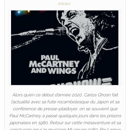
Articles
Alors qu’en ce début d’année 2020, Carlos Ghosn fait
l’actualité avec sa fuite rocambolesque du Japon et sa
conférence de presse-plaidoyer, on se souvient que
Paul McCartney a passé quelques jours dans les prisons
japonaises en 1980. Retour sur cette mésaventure et sa
conclusion pour le musicien Mi-janvier 1980, Paul arrive